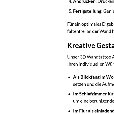
Andrücken:
Drücken 
Fertigstellung:
Genie
Für ein optimales Ergeb
faltenfrei an der Wand 
Kreative Gesta
Unser 3D Wandtattoo As
Ihren individuellen Wün
Als Blickfang im W
setzen und die Aufme
Im Schlafzimmer fü
um eine beruhigende
Im Flur als einladen