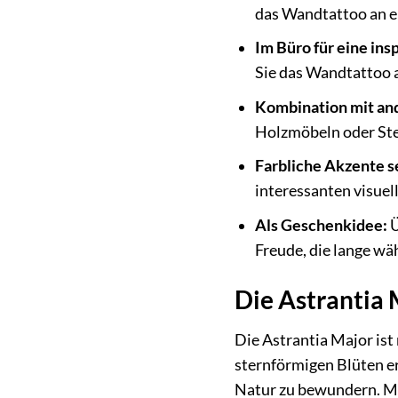
das Wandtattoo an ei
Im Büro für eine in
Sie das Wandtattoo 
Kombination mit an
Holzmöbeln oder Ste
Farbliche Akzente s
interessanten visuell
Als Geschenkidee:
Ü
Freude, die lange wäh
Die Astrantia 
Die Astrantia Major ist
sternförmigen Blüten er
Natur zu bewundern. Mi