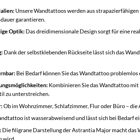
alien:
Unsere Wandtattoos werden aus strapazierfähigen u
sdauer garantieren.
ige Optik:
Das dreidimensionale Design sorgt für eine rea
g:
Dank der selbstklebenden Rückseite lässt sich das Wan
rnbar:
Bei Bedarf können Sie das Wandtattoo problemlos e
tungsmöglichkeiten:
Kombinieren Sie das Wandtattoo mit
il zu unterstreichen.
:
Ob im Wohnzimmer, Schlafzimmer, Flur oder Büro – die 
dtattoo ist wasserabweisend und lässt sich bei Bedarf e
:
Die filigrane Darstellung der Astrantia Major macht das
n wird.