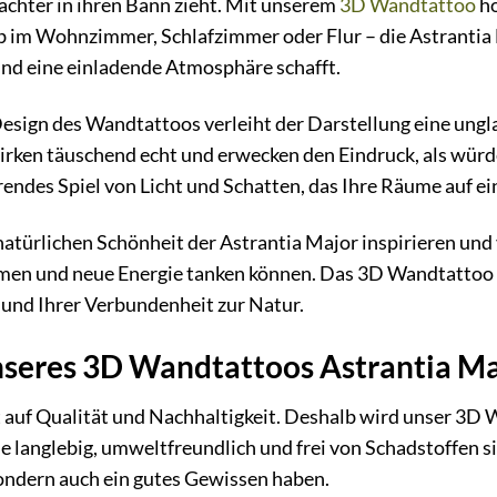
achter in ihren Bann zieht. Mit unserem
3D Wandtattoo
ho
ob im Wohnzimmer, Schlafzimmer oder Flur – die Astrantia M
und eine einladende Atmosphäre schafft.
sign des Wandtattoos verleiht der Darstellung eine ungla
wirken täuschend echt und erwecken den Eindruck, als wür
rendes Spiel von Licht und Schatten, das Ihre Räume auf ei
 natürlichen Schönheit der Astrantia Major inspirieren un
mmen und neue Energie tanken können. Das 3D Wandtattoo i
s und Ihrer Verbundenheit zur Natur.
nseres 3D Wandtattoos Astrantia Ma
 auf Qualität und Nachhaltigkeit. Deshalb wird unser 3D
ie langlebig, umweltfreundlich und frei von Schadstoffen s
sondern auch ein gutes Gewissen haben.