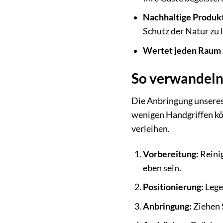
Nachhaltige Produkt
Schutz der Natur zu l
Wertet jeden Raum 
So verwandeln
Die Anbringung unseres
wenigen Handgriffen kö
verleihen.
Vorbereitung:
Reinig
eben sein.
Positionierung:
Lege
Anbringung:
Ziehen S