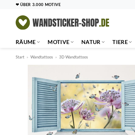
Zum
❤ ÜBER 3.000 MOTIVE
Inhalt
springen
RÄUME
MOTIVE
NATUR
TIERE
Start
»
Wandtattoos
»
3D Wandtattoos