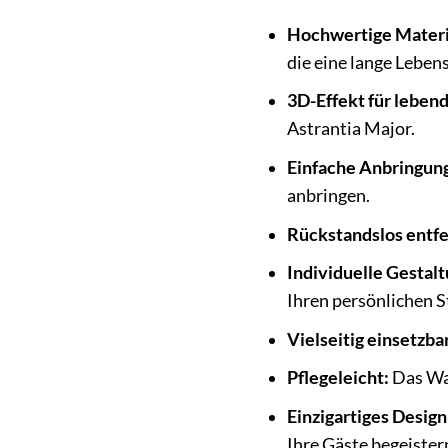
Hochwertige Materi
die eine lange Leben
3D-Effekt für lebend
Astrantia Major.
Einfache Anbringun
anbringen.
Rückstandslos entfe
Individuelle Gestal
Ihren persönlichen St
Vielseitig einsetzbar
Pflegeleicht:
Das Wan
Einzigartiges Design
Ihre Gäste begeister