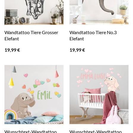
Wandtattoo Tiere Grosser
Wandtattoo Tiere No.3
Elefant
Elefant
19,99
€
19,99
€
Wunschtext-Wandtattoo
Wunschtext-Wandtattoo