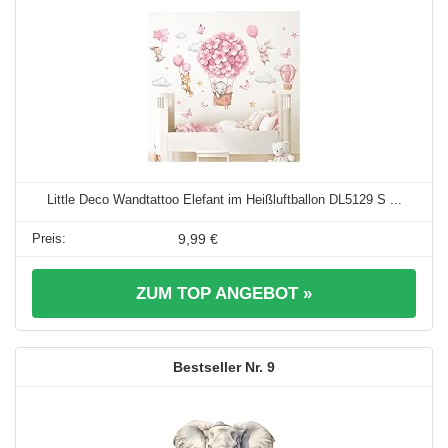
Little Deco Wandtattoo Elefant im Heißluftballon DL5129 S ...
9,99 €
ZUM TOP ANGEBOT »
9