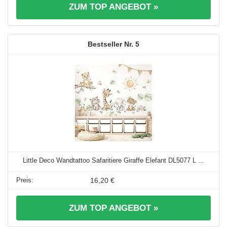
ZUM TOP ANGEBOT »
5
Little Deco Wandtattoo Safaritiere Giraffe Elefant DL5077 L ...
16,20 €
ZUM TOP ANGEBOT »