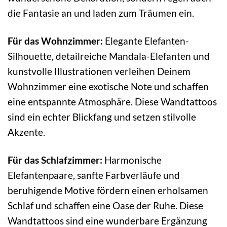
die Fantasie an und laden zum Träumen ein.
Für das Wohnzimmer:
Elegante Elefanten-
Silhouette, detailreiche Mandala-Elefanten und
kunstvolle Illustrationen verleihen Deinem
Wohnzimmer eine exotische Note und schaffen
eine entspannte Atmosphäre. Diese Wandtattoos
sind ein echter Blickfang und setzen stilvolle
Akzente.
Für das Schlafzimmer:
Harmonische
Elefantenpaare, sanfte Farbverläufe und
beruhigende Motive fördern einen erholsamen
Schlaf und schaffen eine Oase der Ruhe. Diese
Wandtattoos sind eine wunderbare Ergänzung