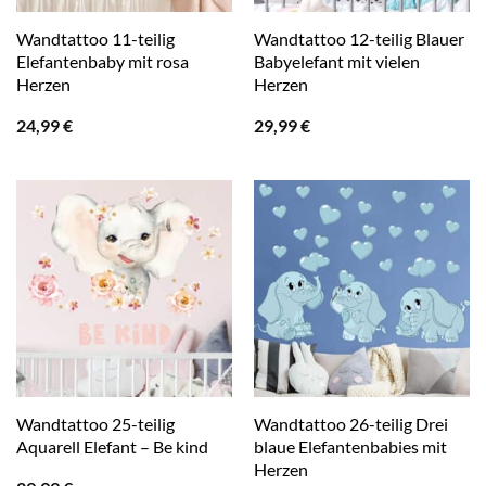
Wandtattoo 11-teilig
Wandtattoo 12-teilig Blauer
Elefantenbaby mit rosa
Babyelefant mit vielen
Herzen
Herzen
24,99
€
29,99
€
Wandtattoo 25-teilig
Wandtattoo 26-teilig Drei
Aquarell Elefant – Be kind
blaue Elefantenbabies mit
Herzen