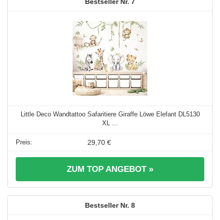
7
Little Deco Wandtattoo Safaritiere Giraffe Löwe Elefant DL5130
XL ...
29,70 €
ZUM TOP ANGEBOT »
8