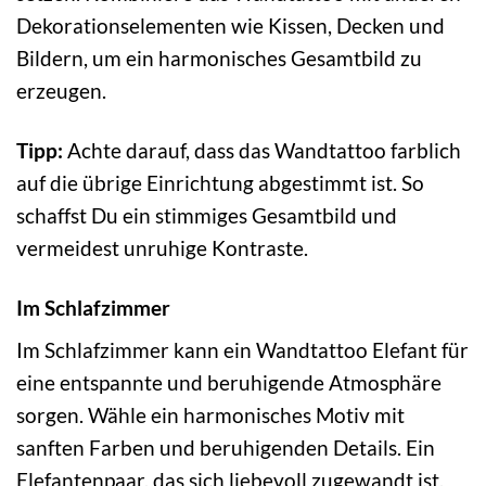
Dekorationselementen wie Kissen, Decken und
Bildern, um ein harmonisches Gesamtbild zu
erzeugen.
Tipp:
Achte darauf, dass das Wandtattoo farblich
auf die übrige Einrichtung abgestimmt ist. So
schaffst Du ein stimmiges Gesamtbild und
vermeidest unruhige Kontraste.
Im Schlafzimmer
Im Schlafzimmer kann ein Wandtattoo Elefant für
eine entspannte und beruhigende Atmosphäre
sorgen. Wähle ein harmonisches Motiv mit
sanften Farben und beruhigenden Details. Ein
Elefantenpaar, das sich liebevoll zugewandt ist,