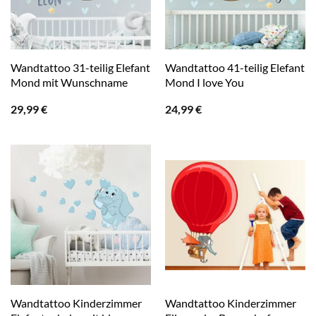
Wandtattoo 31-teilig Elefant
Wandtattoo 41-teilig Elefant
Mond mit Wunschname
Mond I love You
29,99
€
24,99
€
Wandtattoo Kinderzimmer
Wandtattoo Kinderzimmer