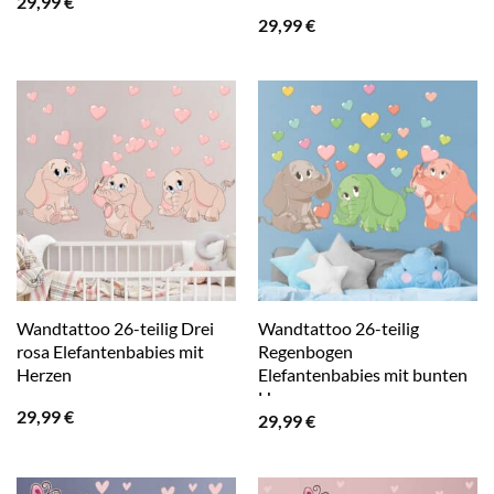
29,99
€
29,99
€
Wandtattoo 26-teilig Drei
Wandtattoo 26-teilig
rosa Elefantenbabies mit
Regenbogen
Herzen
Elefantenbabies mit bunten
Herzen
29,99
€
29,99
€