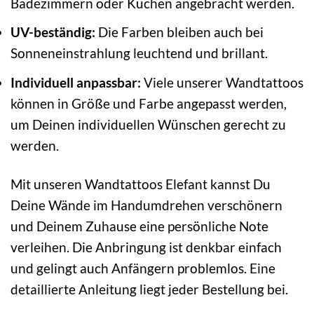
Badezimmern oder Küchen angebracht werden.
UV-beständig:
Die Farben bleiben auch bei
Sonneneinstrahlung leuchtend und brillant.
Individuell anpassbar:
Viele unserer Wandtattoos
können in Größe und Farbe angepasst werden,
um Deinen individuellen Wünschen gerecht zu
werden.
Mit unseren Wandtattoos Elefant kannst Du
Deine Wände im Handumdrehen verschönern
und Deinem Zuhause eine persönliche Note
verleihen. Die Anbringung ist denkbar einfach
und gelingt auch Anfängern problemlos. Eine
detaillierte Anleitung liegt jeder Bestellung bei.