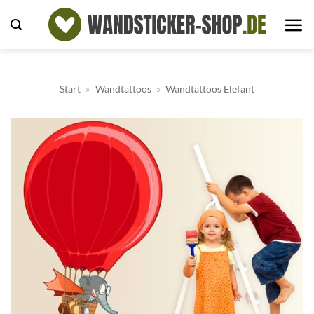
Zum
Inhalt
springen
Start
»
Wandtattoos
»
Wandtattoos Elefant