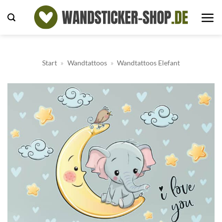
Zum
Inhalt
springen
Start
»
Wandtattoos
»
Wandtattoos Elefant