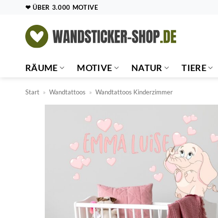
Zum
❤ ÜBER 3.000 MOTIVE
Inhalt
springen
RÄUME
MOTIVE
NATUR
TIERE
Start
»
Wandtattoos
»
Wandtattoos Kinderzimmer