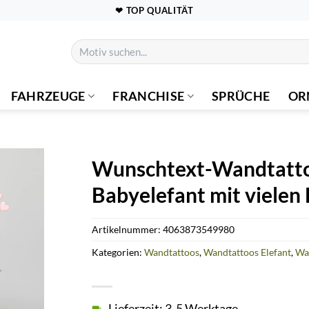
❤ TOP QUALITÄT
Suchen
nach:
FAHRZEUGE
FRANCHISE
SPRÜCHE
OR
Wunschtext-Wandtatto
Babyelefant mit vielen
Artikelnummer:
4063873549980
Kategorien:
Wandtattoos
,
Wandtattoos Elefant
,
Wa
Lieferzeit: 3-5 Werktage