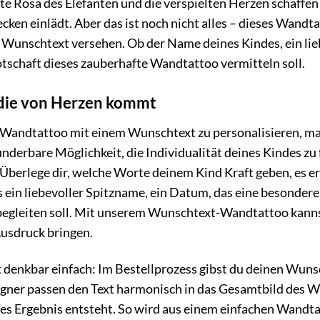
te Rosa des Elefanten und die verspielten Herzen schaffe
en einlädt. Aber das ist noch nicht alles – dieses Wandta
 Wunschtext versehen. Ob der Name deines Kindes, ein lieb
tschaft dieses zauberhafte Wandtattoo vermitteln soll.
 die von Herzen kommt
s Wandtattoo mit einem Wunschtext zu personalisieren, ma
underbare Möglichkeit, die Individualität deines Kindes zu
Überlege dir, welche Worte deinem Kind Kraft geben, es er
es ein liebevoller Spitzname, ein Datum, das eine besondere
egleiten soll. Mit unserem Wunschtext-Wandtattoo kannst
usdruck bringen.
t denkbar einfach: Im Bestellprozess gibst du deinen Wun
gner passen den Text harmonisch in das Gesamtbild des W
s Ergebnis entsteht. So wird aus einem einfachen Wandta