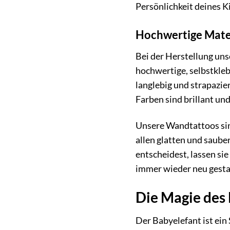
Persönlichkeit deines K
Hochwertige Mater
Bei der Herstellung un
hochwertige, selbstklebe
langlebig und strapazie
Farben sind brillant un
Unsere Wandtattoos sin
allen glatten und saub
entscheidest, lassen si
immer wieder neu gesta
Die Magie des 
Der Babyelefant ist ein 