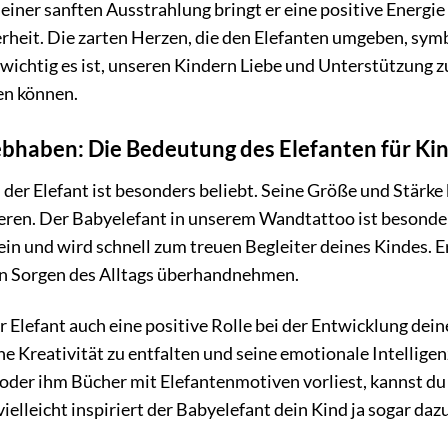
seiner sanften Ausstrahlung bringt er eine positive Energi
rheit. Die zarten Herzen, die den Elefanten umgeben, sym
 wichtig es ist, unseren Kindern Liebe und Unterstützung z
ten können.
ebhaben: Die Bedeutung des Elefanten für Ki
d der Elefant ist besonders beliebt. Seine Größe und Stär
nieren. Der Babyelefant in unserem Wandtattoo ist besonder
n und wird schnell zum treuen Begleiter deines Kindes. Er 
nen Sorgen des Alltags überhandnehmen.
Elefant auch eine positive Rolle bei der Entwicklung deine
ne Kreativität zu entfalten und seine emotionale Intellig
 oder ihm Bücher mit Elefantenmotiven vorliest, kannst d
elleicht inspiriert der Babyelefant dein Kind ja sogar dazu