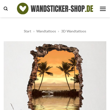
Zum
Inhalt
springen
Start
»
Wandtattoos
»
3D Wandtattoos