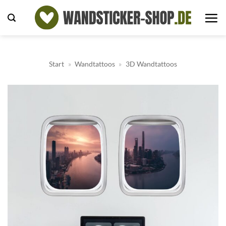
Zum
Inhalt
springen
Start
»
Wandtattoos
»
3D Wandtattoos