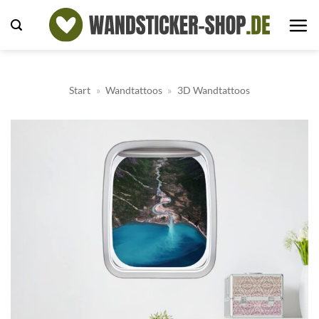
Zum
Inhalt
springen
Start
»
Wandtattoos
»
3D Wandtattoos