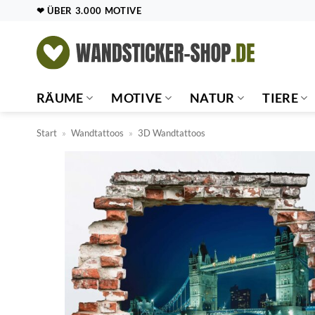
Zum
❤ ÜBER 3.000 MOTIVE
Inhalt
springen
RÄUME
MOTIVE
NATUR
TIERE
Start
»
Wandtattoos
»
3D Wandtattoos