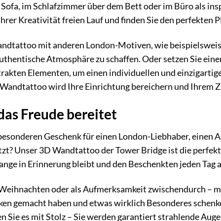
fa, im Schlafzimmer über dem Bett oder im Büro als inspi
Ihrer Kreativität freien Lauf und finden Sie den perfekten
ndtattoo mit anderen London-Motiven, wie beispielsweise
uthentische Atmosphäre zu schaffen. Oder setzen Sie eine
akten Elementen, um einen individuellen und einzigartigen 
 Wandtattoo wird Ihre Einrichtung bereichern und Ihrem Z
das Freude bereitet
besonderen Geschenk für einen London-Liebhaber, einen Ar
zt? Unser 3D Wandtattoo der Tower Bridge ist die perfekte
lange in Erinnerung bleibt und den Beschenkten jeden Tag a
 Weihnachten oder als Aufmerksamkeit zwischendurch – 
anken gemacht haben und etwas wirklich Besonderes schen
en Sie es mit Stolz – Sie werden garantiert strahlende Auge