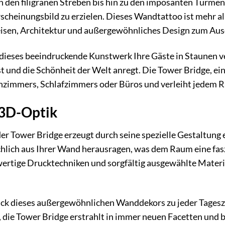
n den filigranen Streben bis hin zu den imposanten Türmen,
cheinungsbild zu erzielen. Dieses Wandtattoo ist mehr als
Reisen, Architektur und außergewöhnliches Design zum Aus
ie dieses beeindruckende Kunstwerk Ihre Gäste in Staunen
 und die Schönheit der Welt anregt. Die Tower Bridge, ei
zimmers, Schlafzimmers oder Büros und verleiht jedem R
 3D-Optik
 Tower Bridge erzeugt durch seine spezielle Gestaltung e
chlich aus Ihrer Wand herausragen, was dem Raum eine fas
ertige Drucktechniken und sorgfältig ausgewählte Materiali
ick dieses außergewöhnlichen Wanddekors zu jeder Tagesz
die Tower Bridge erstrahlt in immer neuen Facetten und bie