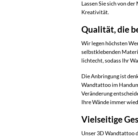
Lassen Sie sich von der
Kreativität.
Qualität, die b
Wir legen höchsten Wer
selbstklebenden Material
lichtecht, sodass Ihr W
Die Anbringung ist denk
Wandtattoo im Handumdr
Veränderung entscheiden
Ihre Wände immer wiede
Vielseitige Ge
Unser 3D Wandtattoo der