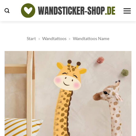
Zum
Inhalt
springen
Start
»
Wandtattoos
»
Wandtattoos Name