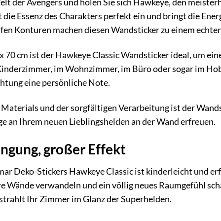
Welt der Avengers und holen Sie sich Hawkeye, den meiste
t die Essenz des Charakters perfekt ein und bringt die En
fen Konturen machen diesen Wandsticker zu einem echten Hin
 x 70 cm ist der Hawkeye Classic Wandsticker ideal, um e
inderzimmer, im Wohnzimmer, im Büro oder sogar im Hobby
chtung eine persönliche Note.
aterials und der sorgfältigen Verarbeitung ist der Wands
nge an Ihrem neuen Lieblingshelden an der Wand erfreuen.
ngung, großer Effekt
ar Deko-Stickers Hawkeye Classic ist kinderleicht und er
re Wände verwandeln und ein völlig neues Raumgefühl schaf
strahlt Ihr Zimmer im Glanz der Superhelden.