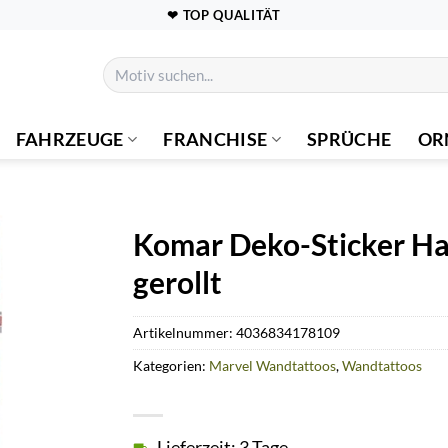
❤ TOP QUALITÄT
Suchen
nach:
FAHRZEUGE
FRANCHISE
SPRÜCHE
OR
Komar Deko-Sticker Ha
gerollt
Artikelnummer:
4036834178109
Kategorien:
Marvel Wandtattoos
,
Wandtattoos
Lieferzeit: 3 Tage