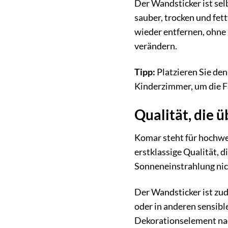
Der Wandsticker ist sel
sauber, trocken und fet
wieder entfernen, ohne R
verändern.
Tipp:
Platzieren Sie den
Kinderzimmer, um die Fa
Qualität, die 
Komar steht für hochwer
erstklassige Qualität, 
Sonneneinstrahlung nich
Der Wandsticker ist zu
oder in anderen sensibl
Dekorationselement nac