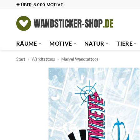
Zum
❤ ÜBER 3.000 MOTIVE
Inhalt
springen
RÄUME
MOTIVE
NATUR
TIERE
Start
»
Wandtattoos
»
Marvel Wandtattoos