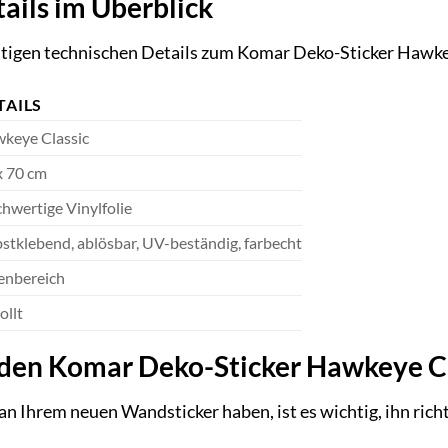
ails im Überblick
chtigen technischen Details zum Komar Deko-Sticker Hawke
TAILS
keye Classic
x 70 cm
hwertige Vinylfolie
bstklebend, ablösbar, UV-beständig, farbecht
enbereich
ollt
 den Komar Deko-Sticker Hawkeye Cla
n Ihrem neuen Wandsticker haben, ist es wichtig, ihn richti