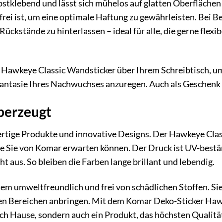
bstklebend und lässt sich mühelos auf glatten Oberflächen 
tfrei ist, um eine optimale Haftung zu gewährleisten. Bei 
ückstände zu hinterlassen – ideal für alle, die gerne flex
 Hawkeye Classic Wandsticker über Ihrem Schreibtisch, um 
ntasie Ihres Nachwuchses anzuregen. Auch als Geschenk für
überzeugt
tige Produkte und innovative Designs. Der Hawkeye Classi
die Sie von Komar erwarten können. Der Druck ist UV-bestän
t aus. So bleiben die Farben lange brillant und lebendig.
dem umweltfreundlich und frei von schädlichen Stoffen. S
en Bereichen anbringen. Mit dem Komar Deko-Sticker Hawkey
h Hause, sondern auch ein Produkt, das höchsten Qualitä