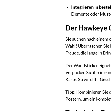
Integrieren in best
Elemente oder Muster
Der Hawkeye C
Sie suchen nach einem o
Wahl! Überraschen Sie I
Freude, die lange in Eri
Der Wandsticker eignet
Verpacken Sie ihn in e
Karte. So wird Ihr Gesc
Tipp:
Kombinieren Sie d
Postern, um ein komplet