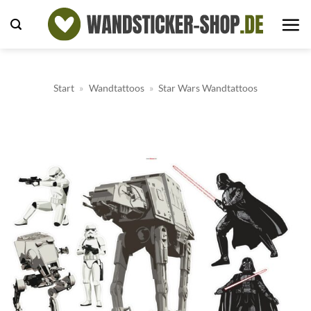
Zum
Inhalt
springen
Start
»
Wandtattoos
»
Star Wars Wandtattoos