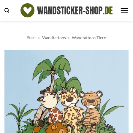
Zum
Inhalt
springen
Start
»
Wandtattoos
»
Wandtattoos Tiere