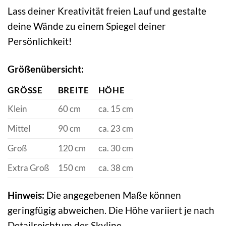
Lass deiner Kreativität freien Lauf und gestalte
deine Wände zu einem Spiegel deiner
Persönlichkeit!
Größenübersicht:
GRÖSSE
BREITE
HÖHE
Klein
60 cm
ca. 15 cm
Mittel
90 cm
ca. 23 cm
Groß
120 cm
ca. 30 cm
Extra Groß
150 cm
ca. 38 cm
Hinweis:
Die angegebenen Maße können
geringfügig abweichen. Die Höhe variiert je nach
Detailreichtum der Skyline.