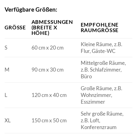
Verfügbare Größen:
ABMESSUNGEN
EMPFOHLENE
GRÖSSE
(BREITE X
RAUMGRÖSSE
HÖHE)
Kleine Räume, z.B.
S
60 cm x 20 cm
Flur, Gäste-WC
Mittelgroße Räume,
M
90 cm x 30 cm
z.B. Schlafzimmer,
Büro
Große Räume, z.B.
L
120 cm x 40 cm
Wohnzimmer,
Esszimmer
Sehr große Räume,
XL
150 cm x 50 cm
z.B. Loft,
Konferenzraum