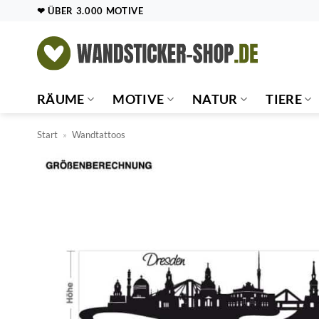
Zum
❤ ÜBER 3.000 MOTIVE
Inhalt
springen
RÄUME
MOTIVE
NATUR
TIERE
Start
»
Wandtattoos