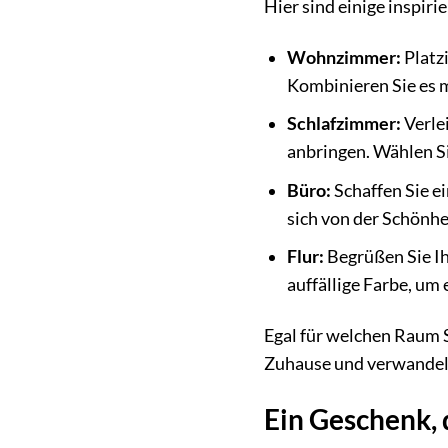
Hier sind einige inspiri
Wohnzimmer:
Platzi
Kombinieren Sie es m
Schlafzimmer:
Verle
anbringen. Wählen Si
Büro:
Schaffen Sie e
sich von der Schönhe
Flur:
Begrüßen Sie Ih
auffällige Farbe, um 
Egal für welchen Raum S
Zuhause und verwandelt
Ein Geschenk, 