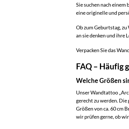
Sie suchen nach einem 
eine originelle und pers
Ob zum Geburtstag, zu W
an sie denken und ihre L
Verpacken Sie das Wand
FAQ – Häufig g
Welche Größen si
Unser Wandtattoo „Archi
gerecht zu werden. Die 
Größen von ca. 60 cm Bre
wir prüfen gerne, ob wi