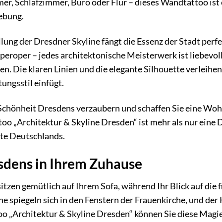
r, Schlafzimmer, Büro oder Flur – dieses Wandtattoo ist 
ebung.
llung der Dresdner Skyline fängt die Essenz der Stadt per
peroper – jedes architektonische Meisterwerk ist liebevo
n. Die klaren Linien und die elegante Silhouette verleih
tungsstil einfügt.
r Schönheit Dresdens verzaubern und schaffen Sie eine 
oo „Architektur & Skyline Dresden“ ist mehr als nur eine 
dte Deutschlands.
sdens in Ihrem Zuhause
e sitzen gemütlich auf Ihrem Sofa, während Ihr Blick auf die
 spiegeln sich in den Fenstern der Frauenkirche, und der K
 „Architektur & Skyline Dresden“ können Sie diese Magie 