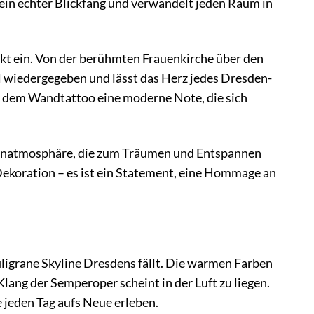
ein echter Blickfang und verwandelt jeden Raum in
fekt ein. Von der berühmten Frauenkirche über den
ll wiedergegeben und lässt das Herz jedes Dresden-
en dem Wandtattoo eine moderne Note, die sich
Wohnatmosphäre, die zum Träumen und Entspannen
Dekoration – es ist ein Statement, eine Hommage an
 filigrane Skyline Dresdens fällt. Die warmen Farben
lang der Semperoper scheint in der Luft zu liegen.
jeden Tag aufs Neue erleben.