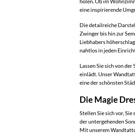
holen. Ob im Wohnzimme
eine inspirierende Umg
Die detailreiche Darste
Zwinger bis hin zur Sem
Liebhabers höherschlage
nahtlos in jeden Einrich
Lassen Sie sich von de
einlädt. Unser Wandtatt
eine der schönsten Stä
Die Magie Dre
Stellen Sie sich vor, Si
der untergehenden Sonne
Mit unserem Wandtattoo