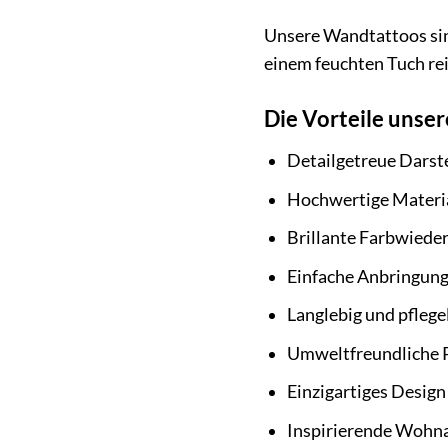
Unsere Wandtattoos sind
einem feuchten Tuch rei
Die Vorteile unse
Detailgetreue Darste
Hochwertige Materia
Brillante Farbwiede
Einfache Anbringun
Langlebig und pflege
Umweltfreundliche 
Einzigartiges Design
Inspirierende Wohn