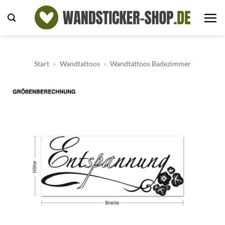
Zum
Inhalt
springen
Start
»
Wandtattoos
»
Wandtattoos Badezimmer