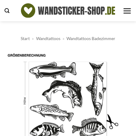
Zum
Inhalt
springen
Start
»
Wandtattoos
»
Wandtattoos Badezimmer