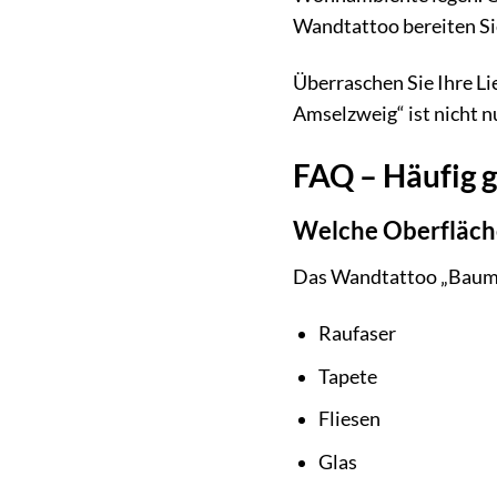
Wandtattoo bereiten Sie
Überraschen Sie Ihre L
Amselzweig“ ist nicht 
FAQ – Häufig g
Welche Oberfläche
Das Wandtattoo „Baum A
Raufaser
Tapete
Fliesen
Glas