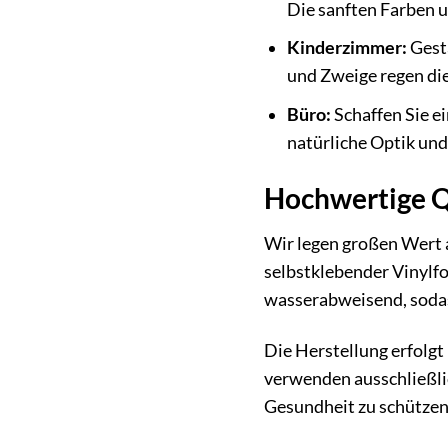
Die sanften Farben u
Kinderzimmer:
Gesta
und Zweige regen die
Büro:
Schaffen Sie e
natürliche Optik und
Hochwertige Q
Wir legen großen Wert 
selbstklebender Vinylfol
wasserabweisend, sodas
Die Herstellung erfolgt
verwenden ausschließli
Gesundheit zu schützen