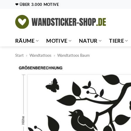
Zum
❤ ÜBER 3.000 MOTIVE
Inhalt
springen
RÄUME
MOTIVE
NATUR
TIERE
Start
»
Wandtattoos
»
Wandtattoos Baum