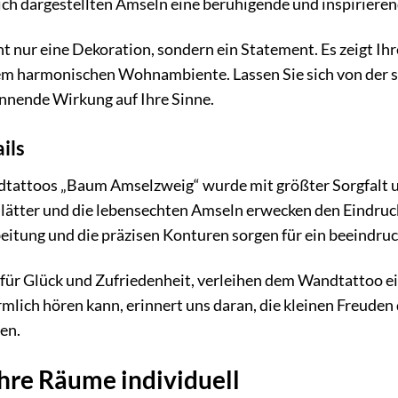
eich dargestellten Amseln eine beruhigende und inspirier
t nur eine Dekoration, sondern ein Statement. Es zeigt Ih
m harmonischen Wohnambiente. Lassen Sie sich von der s
annende Wirkung auf Ihre Sinne.
ils
tattoos „Baum Amselzweig“ wurde mit größter Sorgfalt un
Blätter und die lebensechten Amseln erwecken den Eindruck
itung und die präzisen Konturen sorgen für ein beeindruc
für Glück und Zufriedenheit, verleihen dem Wandtattoo ei
mlich hören kann, erinnert uns daran, die kleinen Freuden
en.
Ihre Räume individuell