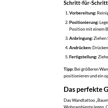
Schritt-für-Schrit
Vorbereitung:
Reinig
Positionierung:
Lege
Position mit einem Bl
Anbringung:
Ziehen S
Andrücken:
Drücken 
Fertigstellung:
Ziehe
Tipp:
Bei größeren Wand
positionieren und ein o
Das perfekte 
Das Wandtattoo „Baum A
Wohnambiente legen. Ob