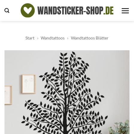
Zum
Inhalt
springen
Start
»
Wandtattoos
»
Wandtattoos Blätter