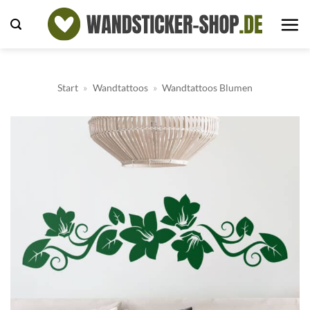
Zum
Inhalt
springen
Start
»
Wandtattoos
»
Wandtattoos Blumen