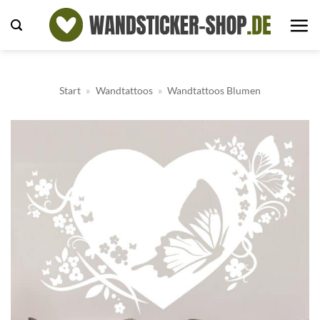
Zum
Inhalt
springen
Start
»
Wandtattoos
»
Wandtattoos Blumen