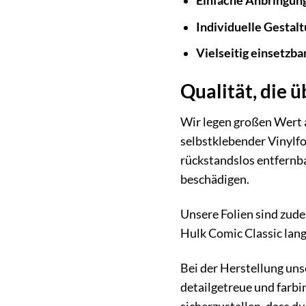
Einfache Anbringun
Individuelle Gestalt
Vielseitig einsetzbar
Qualität, die 
Wir legen großen Wert 
selbstklebender Vinylfol
rückstandslos entfernba
beschädigen.
Unsere Folien sind zude
Hulk Comic Classic lang
Bei der Herstellung uns
detailgetreue und farbi