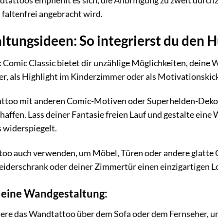
attoos empfiehlt es sich, die Anbringung zu zweit durchzu
faltenfrei angebracht wird.
ltungsideen: So integrierst du den H
omic Classic bietet dir unzählige Möglichkeiten, deine Wä
als Highlight im Kinderzimmer oder als Motivationskick i
ttoo mit anderen Comic-Motiven oder Superhelden-Dekor
affen. Lass deiner Fantasie freien Lauf und gestalte eine 
 widerspiegelt.
oo auch verwenden, um Möbel, Türen oder andere glatte O
eiderschrank oder deiner Zimmertür einen einzigartigen Lo
 deine Wandgestaltung:
iere das Wandtattoo über dem Sofa oder dem Fernseher, um