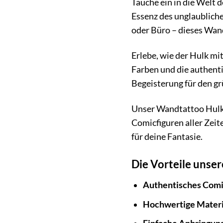
Tauche ein in die Welt 
Essenz des unglaublich
oder Büro – dieses Wand
Erlebe, wie der Hulk m
Farben und die authenti
Begeisterung für den gr
Unser Wandtattoo Hulk 
Comicfiguren aller Zeit
für deine Fantasie.
Die Vorteile unse
Authentisches Comi
Hochwertige Materi