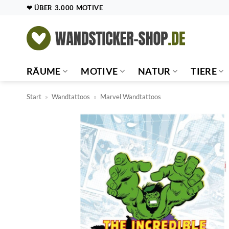
Zum
❤ ÜBER 3.000 MOTIVE
Inhalt
springen
RÄUME
MOTIVE
NATUR
TIERE
Start
»
Wandtattoos
»
Marvel Wandtattoos