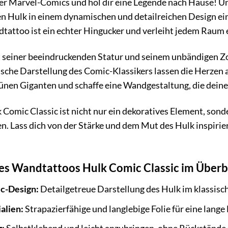
der Marvel-Comics und hol dir eine Legende nach Hause! U
en Hulk in einem dynamischen und detailreichen Design
tattoo ist ein echter Hingucker und verleiht jedem Raum
it seiner beeindruckenden Statur und seinem unbändigen Z
sche Darstellung des Comic-Klassikers lassen die Herzen 
ünen Giganten und schaffe eine Wandgestaltung, die deine 
Comic Classic ist nicht nur ein dekoratives Element, son
en. Lass dich von der Stärke und dem Mut des Hulk inspir
res Wandtattoos Hulk Comic Classic im Überbl
c-Design:
Detailgetreue Darstellung des Hulk im klassisc
alien:
Strapazierfähige und langlebige Folie für eine lange