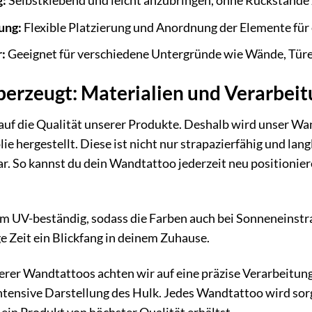
g:
Selbstklebend und leicht anzubringen, ohne Rückstände 
ung:
Flexible Platzierung und Anordnung der Elemente für 
:
Geeignet für verschiedene Untergründe wie Wände, Türe
überzeugt: Materialien und Verarbei
auf die Qualität unserer Produkte. Deshalb wird unser Wa
ie hergestellt. Diese ist nicht nur strapazierfähig und lan
r. So kannst du dein Wandtattoo jederzeit neu positionie
m UV-beständig, sodass die Farben auch bei Sonneneinstra
e Zeit ein Blickfang in deinem Zuhause.
erer Wandtattoos achten wir auf eine präzise Verarbeitun
ntensive Darstellung des Hulk. Jedes Wandtattoo wird sorg