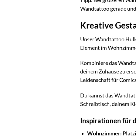
Tipp:
Bei größeren Wandt
Wandtattoo gerade und 
Kreative Gesta
Unser Wandtattoo Hulk C
Element im Wohnzimmer, 
Kombiniere das Wandta
deinem Zuhause zu ersch
Leidenschaft für Comics
Du kannst das Wandtatt
Schreibtisch, deinem Kl
Inspirationen für
Wohnzimmer:
Platz