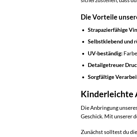
sicherzustellen, dass du
Die Vorteile unse
Strapazierfähige Vin
Selbstklebend und r
UV-beständig:
Farbe
Detailgetreuer Druc
Sorgfältige Verarbei
Kinderleichte 
Die Anbringung unseres
Geschick. Mit unserer d
Zunächst solltest du di