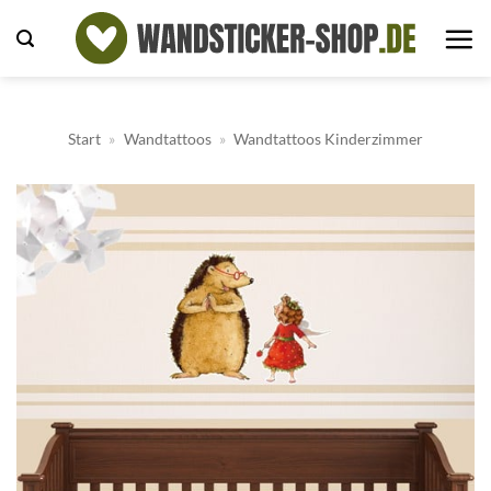
Zum
Inhalt
springen
Start
»
Wandtattoos
»
Wandtattoos Kinderzimmer