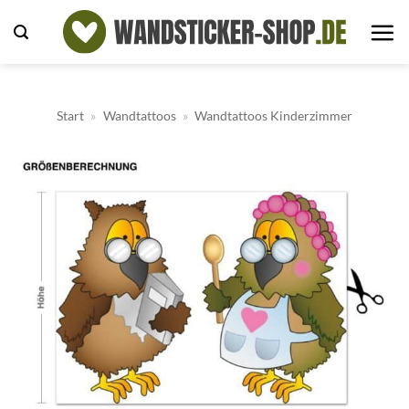
Zum
Inhalt
springen
Start
»
Wandtattoos
»
Wandtattoos Kinderzimmer