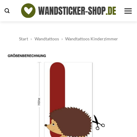
Zum
Inhalt
springen
Start
»
Wandtattoos
»
Wandtattoos Kinderzimmer