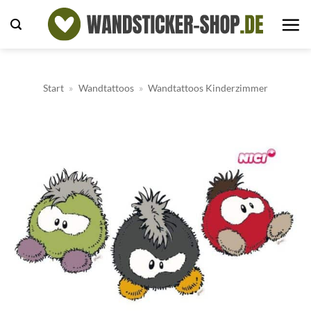
Zum
Inhalt
springen
Start
»
Wandtattoos
»
Wandtattoos Kinderzimmer