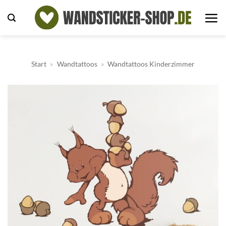
Zum
Inhalt
springen
Start
»
Wandtattoos
»
Wandtattoos Kinderzimmer