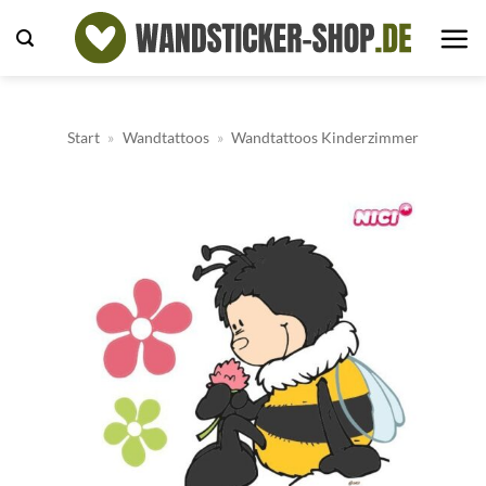
Zum
Inhalt
springen
Start
»
Wandtattoos
»
Wandtattoos Kinderzimmer