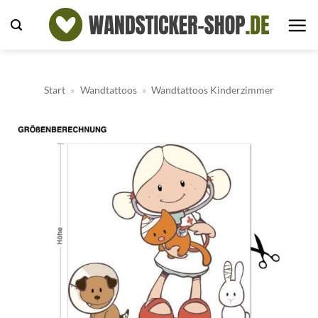
Zum
Inhalt
springen
Start
»
Wandtattoos
»
Wandtattoos Kinderzimmer