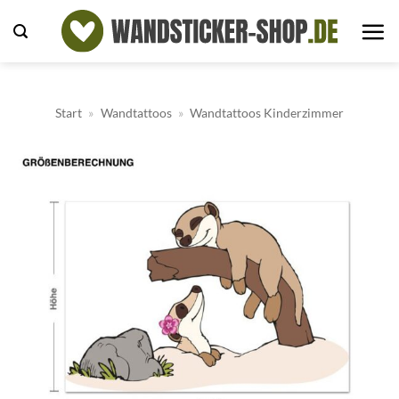
Zum
Inhalt
springen
Start
»
Wandtattoos
»
Wandtattoos Kinderzimmer