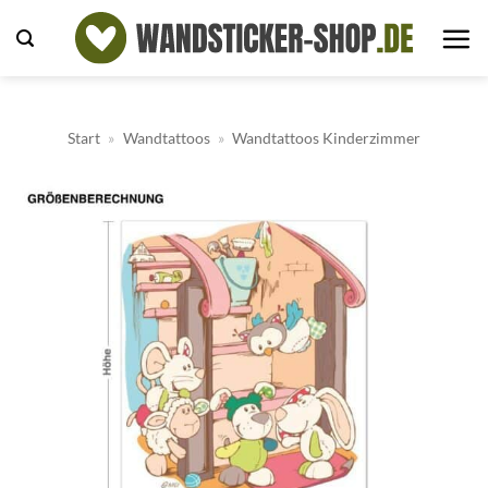
Zum
Inhalt
springen
Start
»
Wandtattoos
»
Wandtattoos Kinderzimmer