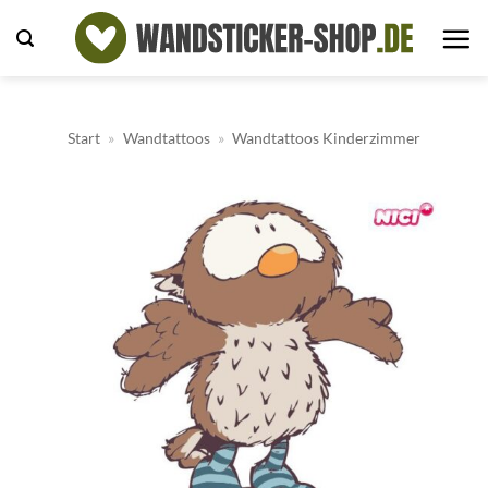
Zum
Inhalt
springen
Start
»
Wandtattoos
»
Wandtattoos Kinderzimmer