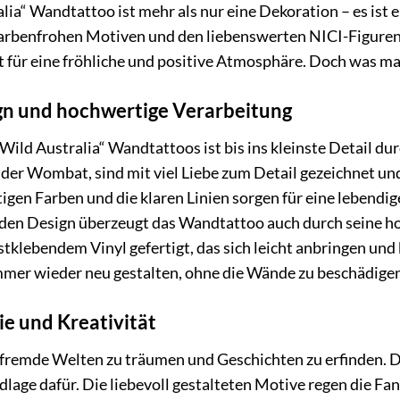
lia“ Wandtattoo ist mehr als nur eine Dekoration – es ist
farbenfrohen Motiven und den liebenswerten NICI-Figure
 für eine fröhliche und positive Atmosphäre. Doch was m
ign und hochwertige Verarbeitung
Wild Australia“ Wandtattoos ist bis ins kleinste Detail d
der Wombat, sind mit viel Liebe zum Detail gezeichnet und
igen Farben und die klaren Linien sorgen für eine lebendi
n Design überzeugt das Wandtattoo auch durch seine hoc
stklebendem Vinyl gefertigt, das sich leicht anbringen und 
mer wieder neu gestalten, ohne die Wände zu beschädigen
ie und Kreativität
in fremde Welten zu träumen und Geschichten zu erfinden. 
dlage dafür. Die liebevoll gestalteten Motive regen die Fa