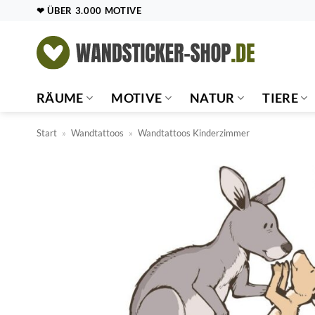
Zum
❤ ÜBER 3.000 MOTIVE
Inhalt
springen
RÄUME
MOTIVE
NATUR
TIERE
Start
»
Wandtattoos
»
Wandtattoos Kinderzimmer