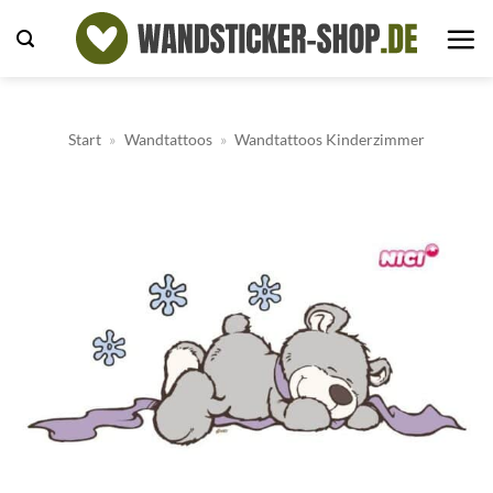
Zum
Inhalt
springen
Start
»
Wandtattoos
»
Wandtattoos Kinderzimmer