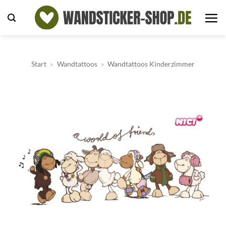
Zum
Inhalt
springen
Start
»
Wandtattoos
»
Wandtattoos Kinderzimmer