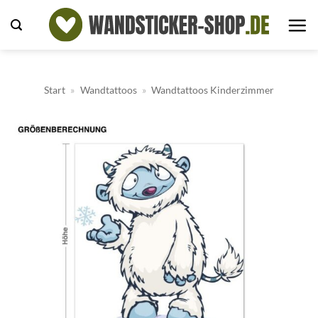
Zum
Inhalt
springen
Start
»
Wandtattoos
»
Wandtattoos Kinderzimmer