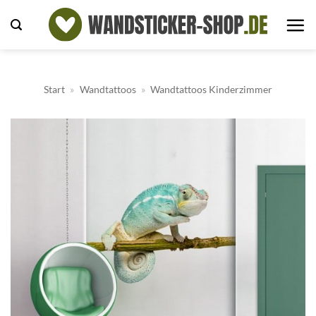
Zum
Inhalt
springen
Start
»
Wandtattoos
»
Wandtattoos Kinderzimmer