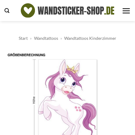
Zum
Inhalt
springen
Start
»
Wandtattoos
»
Wandtattoos Kinderzimmer