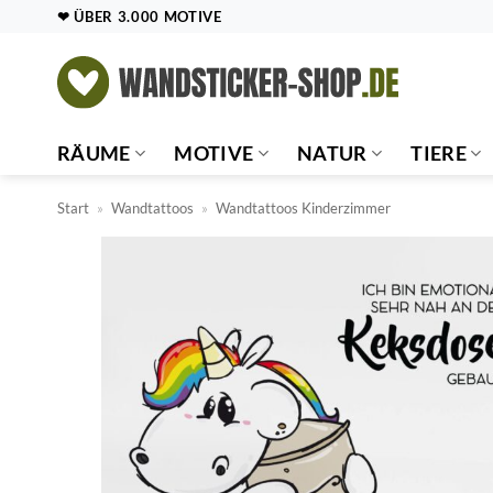
Zum
❤ ÜBER 3.000 MOTIVE
Inhalt
springen
RÄUME
MOTIVE
NATUR
TIERE
Start
»
Wandtattoos
»
Wandtattoos Kinderzimmer