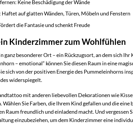
fernen: Keine Beschädigung der Wände
r: Haftet auf glatten Wänden, Türen, Möbeln und Fenstern
Fördert die Fantasie und schenkt Freude
 ein Kinderzimmer zum Wohlfühlen
n ganz besonderer Ort – ein Rückzugsort, an dem sich Ihr 
orn – emotional“ können Sie diesen Raum in eine magisch
ie sich von der positiven Energie des Pummeleinhorns insp
ndes widerspiegelt.
ndtattoo mit anderen liebevollen Dekorationen wie Kisse
 Wählen Sie Farben, die Ihrem Kind gefallen und die eine
en Raum freundlich und einladend macht. Und vergessen S
altung einzubeziehen, um dem Kinderzimmer eine individue