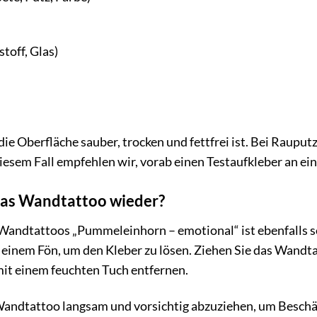
toff, Glas)
 die Oberfläche sauber, trocken und fettfrei ist. Bei Raupu
diesem Fall empfehlen wir, vorab einen Testaufkleber an ein
das Wandtattoo wieder?
Wandtattoos „Pummeleinhorn – emotional“ ist ebenfalls s
einem Fön, um den Kleber zu lösen. Ziehen Sie das Wandta
mit einem feuchten Tuch entfernen.
 Wandtattoo langsam und vorsichtig abzuziehen, um Beschä