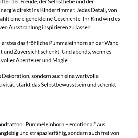
fter der Freude, der Selbstliebe und der
ergie direkt ins Kinderzimmer. Jedes Detail, von
ählt eine eigene kleine Geschichte. Ihr Kind wird es
ven Ausstrahlung inspirieren zu lassen.
ls erstes das fröhliche Pummeleinhorn an der Wand
Mut und Zuversicht schenkt. Und abends, wenn es
 voller Abenteuer und Magie.
Dekoration, sondern auch eine wertvolle
tivität, stärkt das Selbstbewusstsein und schenkt
Wandtattoo „Pummeleinhorn – emotional“ aus
anglebig und strapazierfähig, sondern auch frei von