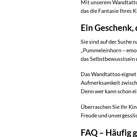
Mit unserem Wandtatto
das die Fantasie Ihres 
Ein Geschenk,
Sie sind auf der Suche 
„Pummeleinhorn – emotio
das Selbstbewusstsein d
Das Wandtattoo eignet 
Aufmerksamkeit zwische
Denn wer kann schon e
Überraschen Sie Ihr Ki
Freude und unvergessl
FAQ – Häufig g