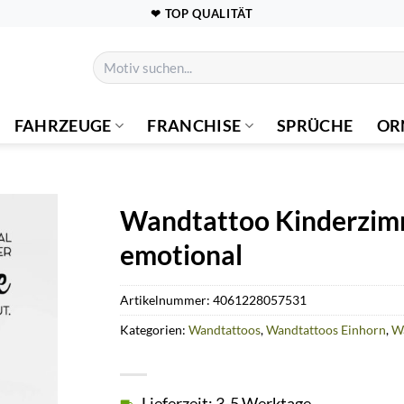
❤ TOP QUALITÄT
Suchen
nach:
FAHRZEUGE
FRANCHISE
SPRÜCHE
OR
Wandtattoo Kinderzim
emotional
Artikelnummer:
4061228057531
Kategorien:
Wandtattoos
,
Wandtattoos Einhorn
,
W
Lieferzeit: 3-5 Werktage