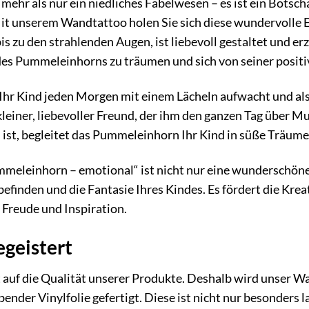
ehr als nur ein niedliches Fabelwesen – es ist ein Botscha
t unserem Wandtattoo holen Sie sich diese wundervolle En
s zu den strahlenden Augen, ist liebevoll gestaltet und erz
t des Pummeleinhorns zu träumen und sich von seiner positi
ie Ihr Kind jeden Morgen mit einem Lächeln aufwacht und a
n kleiner, liebevoller Freund, der ihm den ganzen Tag über 
ist, begleitet das Pummeleinhorn Ihr Kind in süße Träume
eleinhorn – emotional“ ist nicht nur eine wunderschöne 
befinden und die Fantasie Ihres Kindes. Es fördert die Krea
Freude und Inspiration.
egeistert
 auf die Qualität unserer Produkte. Deshalb wird unser 
ender Vinylfolie gefertigt. Diese ist nicht nur besonders l