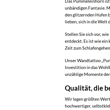
Das Pummeleinhorn ist m
unbändigen Fantasie. Mi
den glitzernden Hufen bi
lieben, sich in die Wel
Stellen Sie sich vor, w
entdeckt. Es ist wie ei
Zeit zum Schlafengehen 
Unser Wandtattoo „Pumm
Investition in das Wohl
unzählige Momente der 
Qualität, die b
Wir legen größten Wert
hochwertiger, selbstkleb