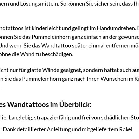
rn und Lösungsmitteln. So können Sie sicher sein, dass I
dtattoos ist kinderleicht und gelingt im Handumdrehen. D
können Sie das Pummeleinhorn ganz einfach an der gewünsc
 Und wenn Sie das Wandtattoo später einmal entfernen möcht
 ohne die Wand zu beschädigen.
cht nur für glatte Wände geeignet, sondern haftet auch a
en Sie das Pummeleinhorn ganz nach Ihren Wünschen im Ki
.
res Wandtattoos im Überblick:
ie: Langlebig, strapazierfähig und frei von schädlichen Sto
 Dank detaillierter Anleitung und mitgeliefertem Rakel