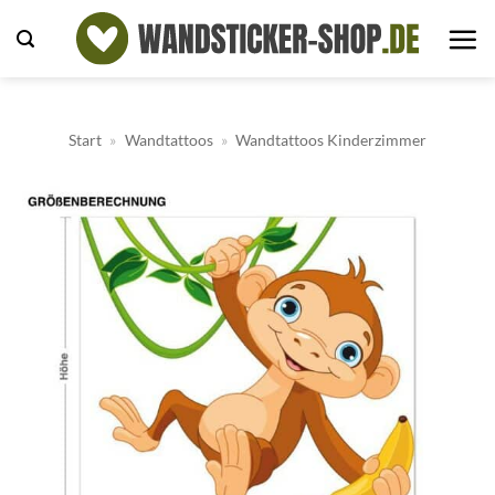
Zum
Inhalt
springen
Start
»
Wandtattoos
»
Wandtattoos Kinderzimmer