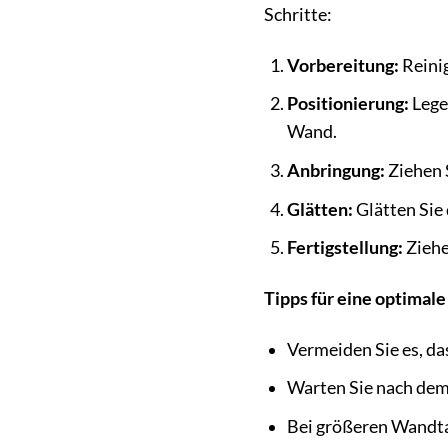
Schritte:
Vorbereitung:
Reinig
Positionierung:
Legen
Wand.
Anbringung:
Ziehen S
Glätten:
Glätten Sie
Fertigstellung:
Ziehe
Tipps für eine optimal
Vermeiden Sie es, d
Warten Sie nach dem
Bei größeren Wandtat