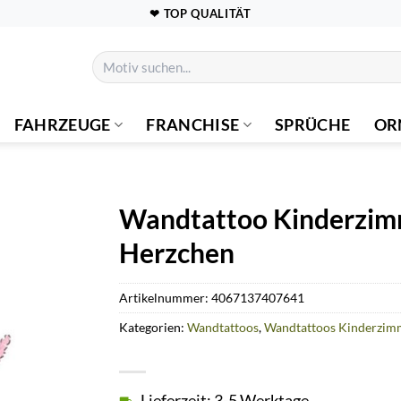
❤ TOP QUALITÄT
Suchen
nach:
FAHRZEUGE
FRANCHISE
SPRÜCHE
OR
Wandtattoo Kinderzimme
Herzchen
Artikelnummer:
4067137407641
Kategorien:
Wandtattoos
,
Wandtattoos Kinderzim
Lieferzeit: 3-5 Werktage