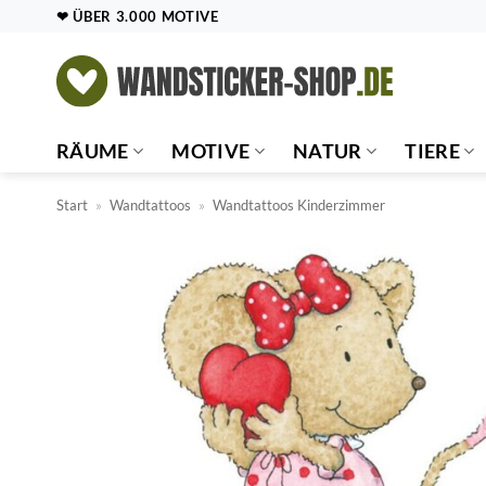
Zum
❤ ÜBER 3.000 MOTIVE
Inhalt
springen
RÄUME
MOTIVE
NATUR
TIERE
Start
»
Wandtattoos
»
Wandtattoos Kinderzimmer