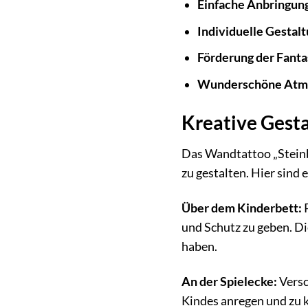
Einfache Anbringun
Individuelle Gestalt
Förderung der Fanta
Wunderschöne Atm
Kreative Gesta
Das Wandtattoo „Steinbe
zu gestalten. Hier sind 
Über dem Kinderbett:
P
und Schutz zu geben. Di
haben.
An der Spielecke:
Versc
Kindes anregen und zu k