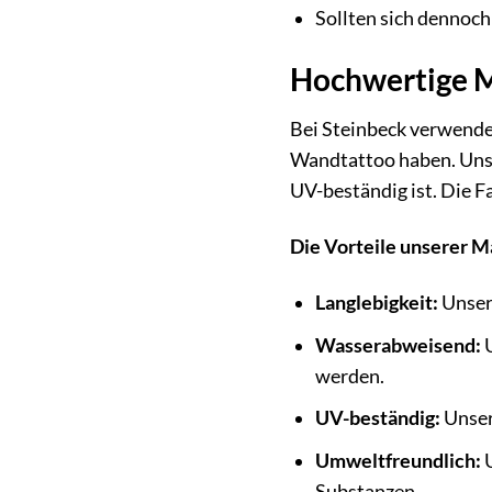
Sollten sich dennoch 
Hochwertige Ma
Bei Steinbeck verwenden
Wandtattoo haben. Unse
UV-beständig ist. Die F
Die Vorteile unserer Ma
Langlebigkeit:
Unsere
Wasserabweisend:
U
werden.
UV-beständig:
Unser
Umweltfreundlich:
U
Substanzen.