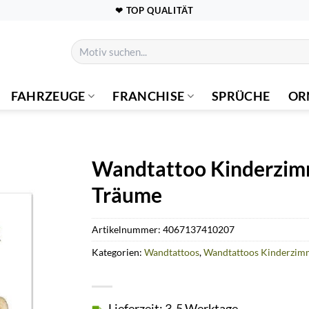
❤ TOP QUALITÄT
Suchen
nach:
FAHRZEUGE
FRANCHISE
SPRÜCHE
OR
Wandtattoo Kinderzimme
Träume
Artikelnummer:
4067137410207
Kategorien:
Wandtattoos
,
Wandtattoos Kinderzim
Lieferzeit: 3-5 Werktage