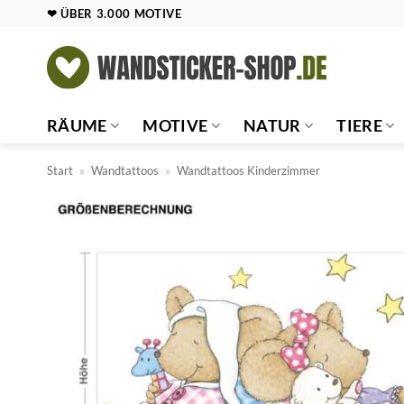
Zum
❤ ÜBER 3.000 MOTIVE
Inhalt
springen
RÄUME
MOTIVE
NATUR
TIERE
Start
»
Wandtattoos
»
Wandtattoos Kinderzimmer