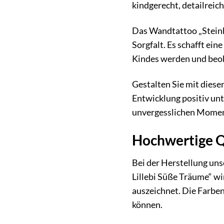
kindgerecht, detailreich
Das Wandtattoo „Steinbe
Sorgfalt. Es schafft ein
Kindes werden und beoba
Gestalten Sie mit dies
Entwicklung positiv unte
unvergesslichen Momente
Hochwertige Q
Bei der Herstellung un
Lillebi Süße Träume“ wir
auszeichnet. Die Farbe
können.