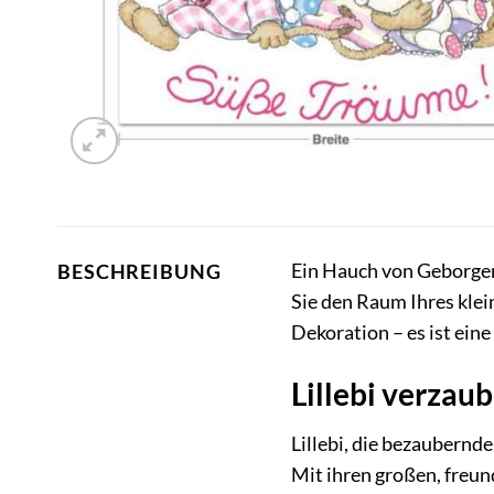
Ein Hauch von Geborge
BESCHREIBUNG
Sie den Raum Ihres klei
Dekoration – es ist ein
Lillebi verzau
Lillebi, die bezaubernd
Mit ihren großen, freun