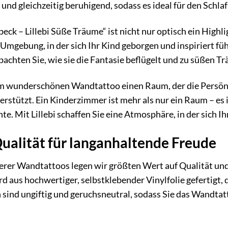
 und gleichzeitig beruhigend, sodass es ideal für den Schlaf
ck – Lillebi Süße Träume“ ist nicht nur optisch ein Highl
e Umgebung, in der sich Ihr Kind geborgen und inspiriert füh
chten Sie, wie sie die Fantasie beflügelt und zu süßen Tr
em wunderschönen Wandtattoo einen Raum, der die Persönli
rstützt. Ein Kinderzimmer ist mehr als nur ein Raum – es i
. Mit Lillebi schaffen Sie eine Atmosphäre, in der sich I
ualität für langanhaltende Freude
serer Wandtattoos legen wir größten Wert auf Qualität un
d aus hochwertiger, selbstklebender Vinylfolie gefertigt, d
n sind ungiftig und geruchsneutral, sodass Sie das Wandt