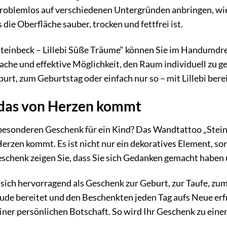
roblemlos auf verschiedenen Untergründen anbringen, wie 
s die Oberfläche sauber, trocken und fettfrei ist.
einbeck – Lillebi Süße Träume“ können Sie im Handumdr
nfache und effektive Möglichkeit, den Raum individuell zu g
urt, zum Geburtstag oder einfach nur so – mit Lillebi berei
 das von Herzen kommt
besonderen Geschenk für ein Kind? Das Wandtattoo „Steinb
erzen kommt. Es ist nicht nur ein dekoratives Element, so
eschenk zeigen Sie, dass Sie sich Gedanken gemacht habe
ich hervorragend als Geschenk zur Geburt, zur Taufe, zum
ude bereitet und den Beschenkten jeden Tag aufs Neue erf
einer persönlichen Botschaft. So wird Ihr Geschenk zu eine