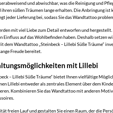
serabweisend und abwischbar, was die Reinigung und Pfleg
nd ihren süßen Träumen lange erhalten. Die Anbringung ist
liegt jeder Lieferung bei, sodass Sie das Wandtattoo probl
den mit viel Liebe zum Detail entworfen und hergestellt.
n Einfluss auf das Wohlbefinden haben. Deshalb setzen wi
 dem Wandtattoo „Steinbeck – Lillebi Süße Träume“ invest
lange Freude bereitet.
ltungsmöglichkeiten mit Lillebi
ck – Lillebi Süße Träume“ bietet Ihnen vielfältige Möglic
en Lillebi entweder als zentrales Element über dem Kinderb
eren. Kombinieren Sie das Wandtattoo mit anderen Motiven
soires.
ität freien Lauf und gestalten Sie einen Raum, der die Pers