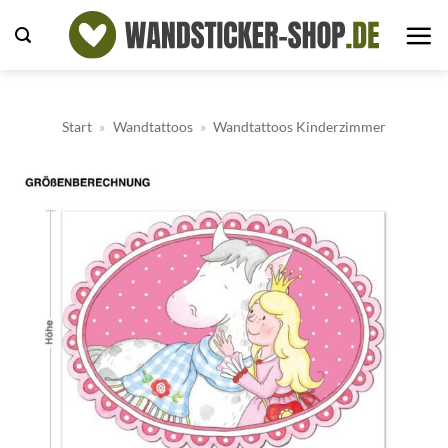
Zum
Inhalt
springen
Start
»
Wandtattoos
»
Wandtattoos Kinderzimmer