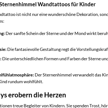
s Sternenhimmel Wandtattoos für Kinder
attoo ist nicht nur eine wunderschöne Dekoration, sonder
es:
ng:
Der sanfte Schein der Sterne und der Mond wirkt beruh
sie:
Die fantasievolle Gestaltung regt die Vorstellungskra
:
Die unterschiedlichen Formen und Farben der Sterne un
hlfühlatmosphäre:
Der Sternenhimmel verwandelt das Kin
 Kind rundum wohlfühlt.
ys erobern die Herzen
tionen treue Begleiter von Kindern. Sie spenden Trost, hör