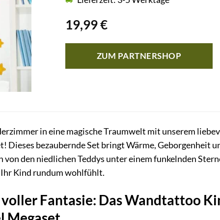
19,99
€
ZUM PARTNERSHOP
derzimmer in eine magische Traumwelt mit unserem liebe
 Dieses bezaubernde Set bringt Wärme, Geborgenheit und
ich von den niedlichen Teddys unter einem funkelnden Ster
 Ihr Kind rundum wohlfühlt.
 voller Fantasie: Das Wandtattoo K
l Megaset