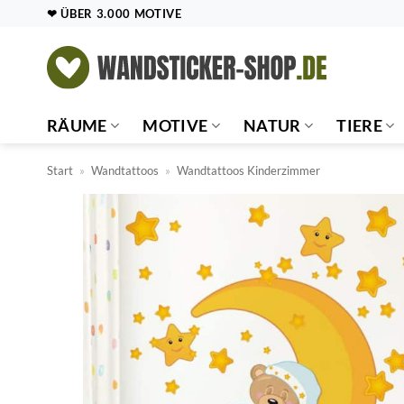
Zum
❤ ÜBER 3.000 MOTIVE
Inhalt
springen
RÄUME
MOTIVE
NATUR
TIERE
Start
»
Wandtattoos
»
Wandtattoos Kinderzimmer