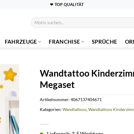
❤ TOP QUALITÄT
Suchen
nach:
FAHRZEUGE
FRANCHISE
SPRÜCHE
OR
Wandtattoo Kinderzim
Megaset
Artikelnummer:
4067137404671
Kategorien:
Wandtattoos
,
Wandtattoos Kinderzim
Lieferzeit: 3-5 Werktage