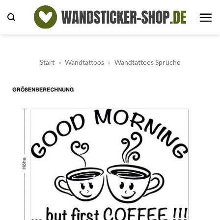
Zum
Inhalt
springen
Start
»
Wandtattoos
»
Wandtattoos Sprüche