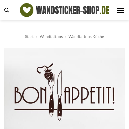
Zum
Inhalt
springen
Start
»
Wandtattoos
»
Wandtattoos Küche