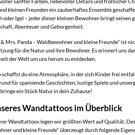
 voller sanfter Farben, liebevoller Details und fröhlicher
d kleinen Freunden ein zauberhaftes Ensemble geschaffen
 oder Igel – jeder dieser kleinen Bewohner bringt seinen 
chaft, Abenteuer und Geborgenheit.
 Mrs. Panda – Waldbewohner und kleine Freunde“ ist nicht
ung für die Natur und ihre Bewohner. Es erinnert uns daran
heit der Welt um uns herum zu entdecken.
chaffst du eine Atmosphäre, in der sich Kinder frei entfalt
grund für spannende Geschichten, lustige Spiele und unve
bringe ein Stück Natur in dein Zuhause!
nseres Wandtattoos im Überblick
erer Wandtattoos legen wir größten Wert auf Qualität, De
ner und kleine Freunde“ überzeugt durch folgende Eigen