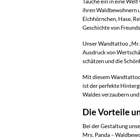
Tauche ein in eine Welt
ihren Waldbewohnern un
Eichhörnchen, Hase, Reh
Geschichte von Freunds
Unser Wandtattoo „Mr. &
Ausdruck von Wertschätz
schätzen und die Schön
Mit diesem Wandtattoo s
ist der perfekte Hinter
Waldes verzaubern und 
Die Vorteile u
Bei der Gestaltung uns
Mrs. Panda – Waldbewoh