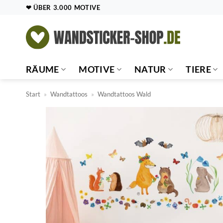
Zum
❤ ÜBER 3.000 MOTIVE
Inhalt
springen
RÄUME
MOTIVE
NATUR
TIERE
Start
»
Wandtattoos
»
Wandtattoos Wald