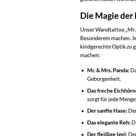
Die Magie der 
Unser Wandtattoo „Mr. &
Besonderem machen. Jed
kindgerechte Optik zu g
machen:
Mr. & Mrs. Panda:
Da
Geborgenheit.
Das freche Eichhörn
sorgt für jede Meng
Der sanfte Hase:
Der
Das elegante Reh:
Da
Der fleißige Igel:
Der