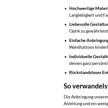
Hochwertige Materi
Langlebigkeit und Fa
Liebevolle Gestaltu
Optik zu gewährleist
Einfache Anbringun
Wandtattoos kinderl
Individuelle Gestal
deinen ganz persönl
Rückstandsloses En
So verwandels
Die Anbringung unseres
Anleitung und ein weni