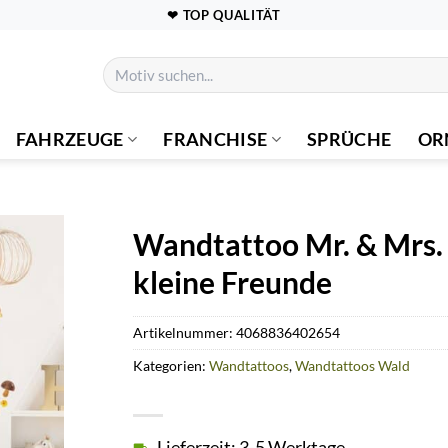
❤ TOP QUALITÄT
Suchen
nach:
FAHRZEUGE
FRANCHISE
SPRÜCHE
OR
Wandtattoo Mr. & Mrs
kleine Freunde
Artikelnummer:
4068836402654
Kategorien:
Wandtattoos
,
Wandtattoos Wald
Lieferzeit: 3-5 Werktage