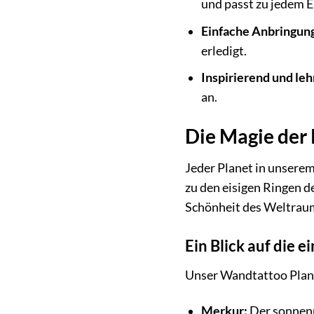
und passt zu jedem E
Einfache Anbringun
erledigt.
Inspirierend und leh
an.
Die Magie der 
Jeder Planet in unserem
zu den eisigen Ringen d
Schönheit des Weltraum
Ein Blick auf die 
Unser Wandtattoo Plane
Merkur:
Der sonnennä