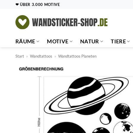
Zum
❤ ÜBER 3.000 MOTIVE
Inhalt
springen
RÄUME
MOTIVE
NATUR
TIERE
Start
»
Wandtattoos
»
Wandtattoos Planeten