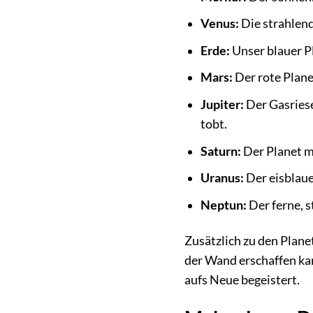
Venus:
Die strahlend
Erde:
Unser blauer P
Mars:
Der rote Plane
Jupiter:
Der Gasriese
tobt.
Saturn:
Der Planet m
Uranus:
Der eisblaue 
Neptun:
Der ferne, 
Zusätzlich zu den Plane
der Wand erschaffen kan
aufs Neue begeistert.