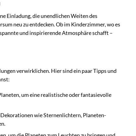
n
eine Einladung, die unendlichen Weiten des
ersum neu zu entdecken. Ob im Kinderzimmer, wo es
spannte und inspirierende Atmosphäre schafft –
ngen verwirklichen. Hier sind ein paar Tipps und
nst:
neten, um eine realistische oder fantasievolle
ekorationen wie Sternenlichtern, Planeten-
en.
en, um die Planeten zum Leuchten zu bringen und