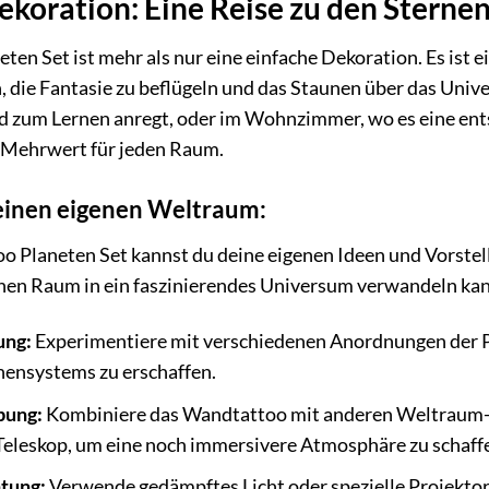
ekoration: Eine Reise zu den Sterne
en Set ist mehr als nur eine einfache Dekoration. Es ist 
 die Fantasie zu beflügeln und das Staunen über das Univ
d zum Lernen anregt, oder im Wohnzimmer, wo es eine ent
er Mehrwert für jeden Raum.
deinen eigenen Weltraum:
Planeten Set kannst du deine eigenen Ideen und Vorstellu
nen Raum in ein faszinierendes Universum verwandeln kan
ung:
Experimentiere mit verschiedenen Anordnungen der Pla
nensystems zu erschaffen.
bung:
Kombiniere das Wandtattoo mit anderen Weltraum-D
Teleskop, um eine noch immersivere Atmosphäre zu schaff
htung:
Verwende gedämpftes Licht oder spezielle Projektor