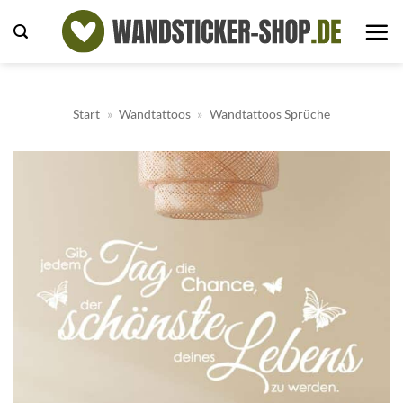
Zum
Inhalt
springen
Start
»
Wandtattoos
»
Wandtattoos Sprüche